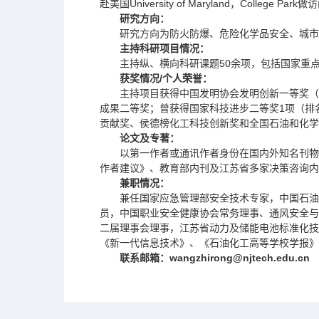
赴美国University of Maryland，College Par
研究方向：
研究方向为防火防爆、危险化学品安全、城市
主持科研项目情况：
主持纵、横向科研课题50余项，包括国家重
获奖情况/个人荣誉：
主持项目获得中国发明协会发明创新一等奖（
成果二等奖；曾获得国家科技进步二等奖1项（排
贡献奖、侯德榜化工科技创新奖和全国石油和化学
论文及专著：
以第一作者或通讯作者身份在国内外知名刊物
作者建议》、教育部内刊及江苏省多家决策咨询内
兼职情况：
兼任国家应急管理部安全技术专家，中国石油
员，中国职业安全健康协会常务理事、通风安全与
二届理事会理事，江苏省动力及储能电池标准化技术委员会委员
《新一代信息技术》、《石油化工高等学校学报》期刊编委，J 
联系邮箱：wangzhirong@njtech.edu.cn